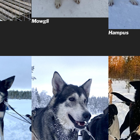
Mowgli
Hampus