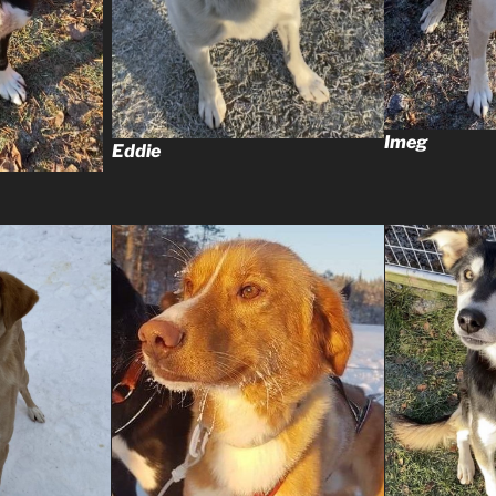
Imeg
Eddie