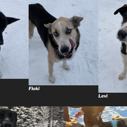
Floki
Levi