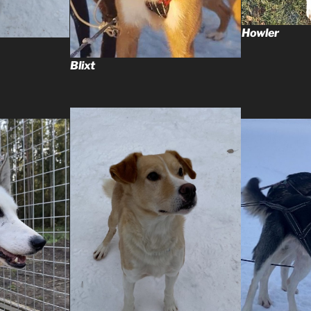
Howler
Blixt