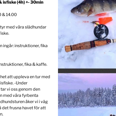
 isfiske (4h) +- 30min
0 & 14.00
ntyr med våra slädhundar
iske.
 ingår: instruktioner, fika
 instruktioner, fika & kaffe.
ghet att uppleva en tur med
isfiske. -Under
tar vi oss genom den
en med våra fyrbenta
ädhundsturen åker vi i väg
å det frusna havet för att
n.