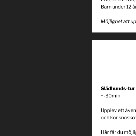
Barn under 12 år
Möjlighet att u
Slädhunds-tur 
+-30min
Upplev ett äve
och kör snöskot
Här får du möjli