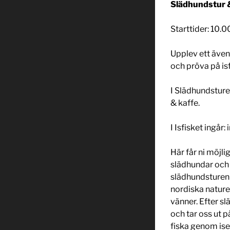
Slädhundstur &
Starttider: 10.0
Upplev ett äve
och pröva på isf
I Slädhundsturen
& kaffe.
I Isfisket ingår:
Här får ni möjli
slädhundar och 
slädhundsturen 
nordiska natur
vänner. Efter sl
och tar oss ut p
fiska genom ise