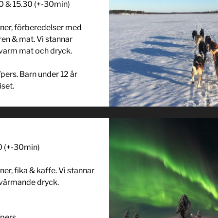
30 & 15.30 (+-30min)
ioner, förberedelser med
ren & mat. Vi stannar
 varm mat och dryck.
pers. Barn under 12 år
iset.
00 (+-30min)
ner, fika & kaffe. Vi stannar
 värmande dryck.
pers.