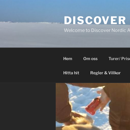
Hoppa
till
DISCOVER
innehåll
Welcome to Discover Nordic 
Hem
Om oss
Turer/ Pris
Hitta hit
Regler & Villkor