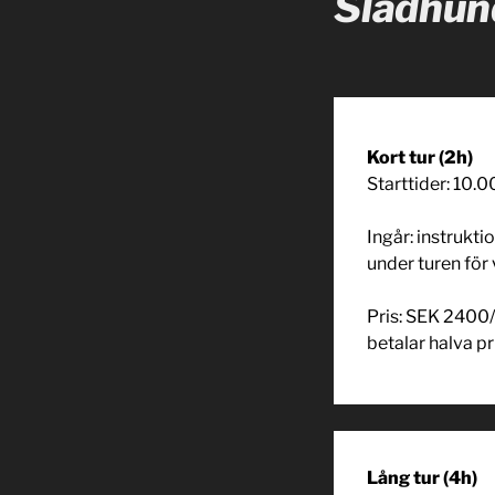
Slädhund
Kort tur (2h)
Starttider: 10.
Ingår: instruktio
under turen för
Pris: SEK 2400/
betalar halva pr
Lång tur (4h)