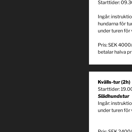
Starttider: 09.
Ingår: instrukt
hundarna för tu
under turen för
Pris: SEK 4000/
betalar halva pr
Kvälls-tur
(2h)
Starttider: 19.
Slädhundstur
Ingår: instruktio
under turen för
Pris: SEK 2400/