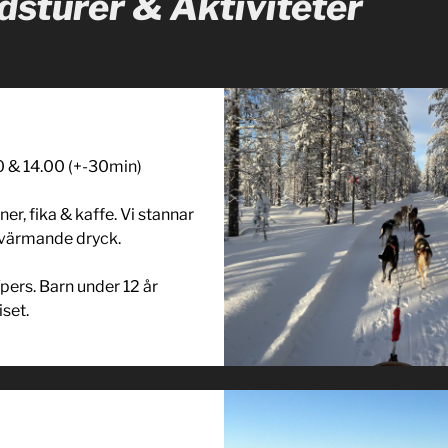
sturer & Aktiviteter
00 & 14.00 (+-30min)
ner, fika & kaffe. Vi stannar
 värmande dryck.
pers. Barn under 12 år
iset.