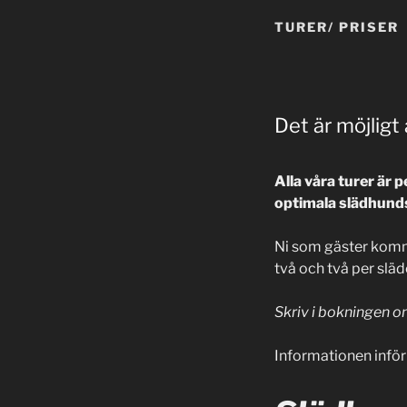
TURER/ PRISER
Det är möjligt
Alla våra turer är p
optimala slädhunds
Ni som gäster komme
två och två per släde
Skriv i bokningen om
Informationen inför