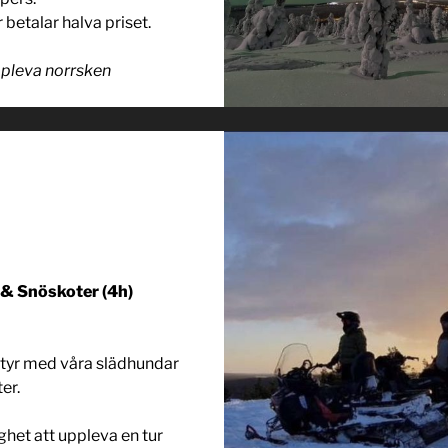
 betalar halva priset.
ppleva norrsken
& Snöskoter (4h)
ntyr med våra slädhundar
er.
ghet att uppleva en tur